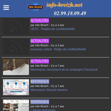
info-breizh.net
02.99.18.09.49
ACTUALITES
par Info-Breizh :: il y a 2 ans
UEVC : Règles de confidentialité
ACTUALITES
par Info-Breizh :: il y a 3 ans
easyway collect : Règle de confidentialité
ACTUALITES
par Info-Breizh :: il y a 7 ans
Memosyne, lancement de la campagne Facebook
REFERENCE
par Info-Breizh :: il y a 7 ans
Mémosyne Shared memory
REFERENCE
par Info-Breizh :: il y a 7 ans
L'Atelier Antrainais