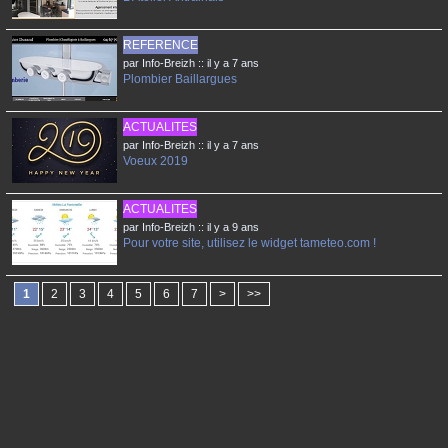
REFERENCE
par Info-Breizh :: il y a 7 ans
Plombier Baillargues
ACTUALITES
par Info-Breizh :: il y a 7 ans
Voeux 2019
ACTUALITES
par Info-Breizh :: il y a 9 ans
Pour votre site, utilisez le widget tameteo.com !
1
2
3
4
5
6
7
>
>>